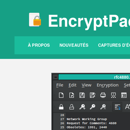
EncryptPa
À PROPOS
NOUVEAUTÉS
CAPTURES D’