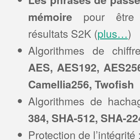
pour être r
mémoire
résultats S2K (
plus…
)
Algorithmes de chiff
AES, AES192, AES256,
Camellia256, Twofish
Algorithmes de hach
384, SHA-512, SHA-22
Protection de l’intégrité 