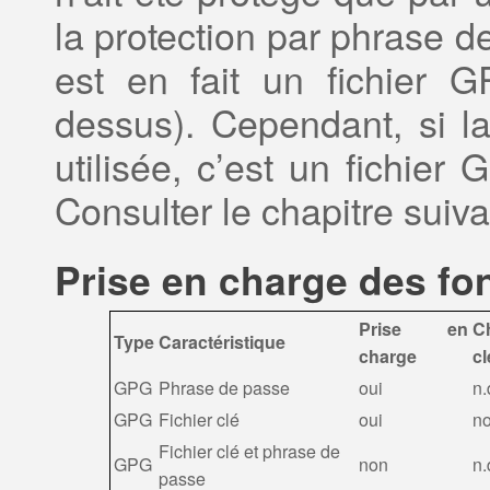
la protection par phrase de 
est en fait un fichier 
dessus). Cependant, si la 
utilisée, c’est un fichie
Consulter le chapitre suiva
Prise en charge des fo
Prise en
C
Type
Caractéristique
charge
cl
GPG
Phrase de passe
oui
n.
GPG
Fichier clé
oui
n
Fichier clé et phrase de
GPG
non
n.
passe