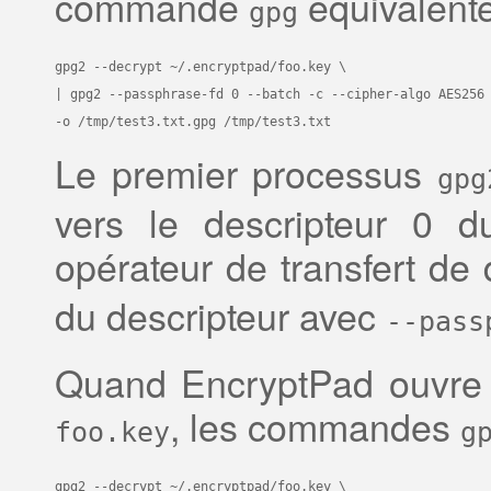
commande
équivalente
gpg
gpg2 --decrypt ~/.encryptpad/foo.key \

| gpg2 --passphrase-fd 0 --batch -c --cipher-algo AES256 
-o /tmp/test3.txt.gpg /tmp/test3.txt
Le premier processus
gpg
vers le descripteur 0 
opérateur de transfert de
du descripteur avec
--pass
Quand EncryptPad ouvre le
, les commandes
foo.key
g
gpg2 --decrypt ~/.encryptpad/foo.key \
